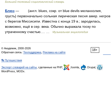
Большой толковый социологический словарь
Блюз
— (англ. blues, сокр. от blue devils меланхолия,
грусть) первоначально сольная лирическая песня амер. негров
с берегов Миссисипи. Известна с конца 19 в.; зародилась,
возможно, ещё в сер. века. Обычно выражала тоску по
утраченному счастью.… …
Музыкальная энциклопедия
© Академик, 2000-2026
18+
Обратная связь:
Техподдержка
,
Реклама на сайте
👣 Путешествия
Экспорт словарей на сайты
, сделанные на PHP,
Joomla,
Drupal,
WordPress, MODx.