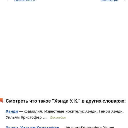
Смотреть что такое "Хэнди У. К." в других словарях:
Хэнди
— фамилия. Известные носители: Хэнди, Генри Хэнди,
Уильям Кристофер …
Википедия
Хэнди, Уильям Кристофер
— Уильям Кристофер Хэнди