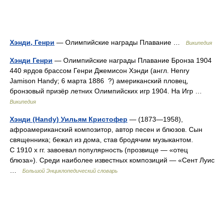
Хэнди, Генри
— Олимпийские награды Плавание …
Википедия
Хэнди Генри
— Олимпийские награды Плавание Бронза 1904
440 ярдов брассом Генри Джемисон Хэнди (англ. Henry
Jamison Handy; 6 марта 1886 ?) американский пловец,
бронзовый призёр летних Олимпийских игр 1904. На Игр …
Википедия
Хэнди (Handy) Уильям Кристофер
— (1873—1958),
афроамериканский композитор, автор песен и блюзов. Сын
священника; бежал из дома, став бродячим музыкантом.
С 1910 х гг. завоевал популярность (прозвище — «отец
блюза»). Среди наиболее известных композиций — «Сент Луис
…
Большой Энциклопедический словарь